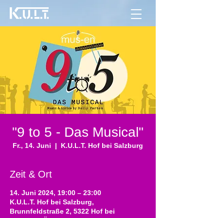
"9 to 5 - Das Musical"
Fr., 14. Juni
  |  
K.U.L.T. Hof bei Salzburg
Zeit & Ort
14. Juni 2024, 19:00 – 23:00
K.U.L.T. Hof bei Salzburg,
Brunnfeldstraße 2, 5322 Hof bei