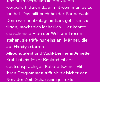
Telefonier-Verhalten liefern zudem 
wertvolle Indizien dafür, mit wem man es zu 
tun hat. Das hilft auch bei der Partnerwahl. 
Denn wer heutzutage in Bars geht, um zu 
flirten, macht sich lächerlich. Hier könnte 
die schönste Frau der Welt am Tresen 
stehen, sie träfe nur eins an: Männer, die 
auf Handys starren.
Allroundtalent und Wahl-Berlinerin Annette 
Kruhl ist ein fester Bestandteil der 
deutschsprachigen Kabarettszene. Mit 
ihren Programmen trifft sie zielsicher den 
Nerv der Zeit. Scharfsinnige Texte, 
mitreißende Songs und Kruhls 
entwaffnende Selbstironie machen ihre 
Solo-Shows zu kabarettistischem 
Entertainment par excellence.
Nach ihrem bejubelten Kurzauftritt beim 
Festival „DIE Kabarett“ in Salzburg ist sie 
nun bei uns erstmals mit ihrem 
abendfüllenden Programm zu sehen.