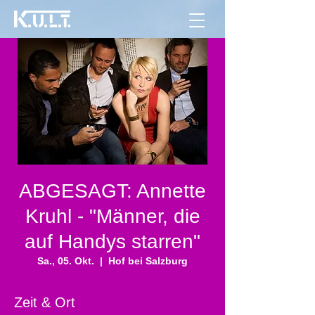
ABGESAGT: Annette
Kruhl - "Männer, die
auf Handys starren"
Sa., 05. Okt.
  |  
Hof bei Salzburg
Zeit & Ort