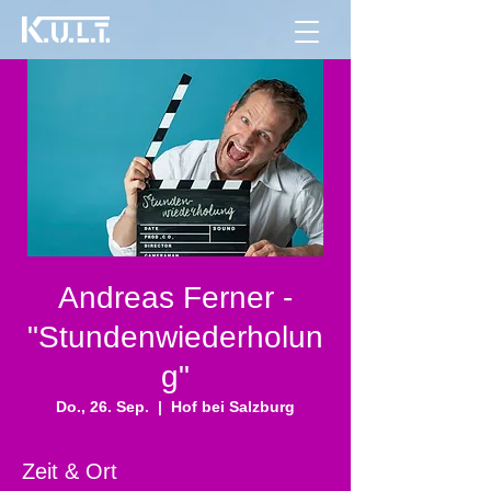
Andreas Ferner -
"Stundenwiederholun
g"
Do., 26. Sep.
  |  
Hof bei Salzburg
Zeit & Ort