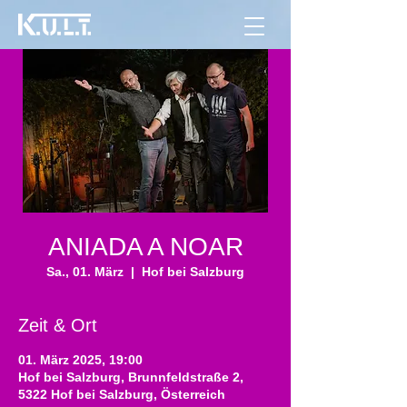
ANIADA A NOAR
Sa., 01. März
  |  
Hof bei Salzburg
Zeit & Ort
01. März 2025, 19:00
Hof bei Salzburg, Brunnfeldstraße 2,
5322 Hof bei Salzburg, Österreich