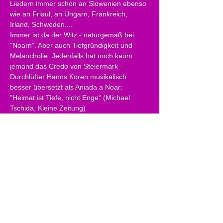
Liedern immer schon an Slowenien ebenso 
wie an Friaul, an Ungarn, Frankreich, 
Irland, Schweden....
Immer ist da der Witz - naturgemäß bei 
"Noarn". Aber auch Tiefgründigkeit und 
Melancholie. Jedenfalls hat noch kaum 
jemand das Credo von Steiermark - 
Durchlüfter Hanns Koren musikalisch 
besser übersetzt als Aniada a Noar: 
"Heimat ist Tiefe, nicht Enge“ (Michael 
Tschida, Kleine Zeitung)
MARTIN MORO:
Martin Moro ist ein Meister der Leisestärke. 
Seit mehr als 30 Jahren auf Bühnen im In- 
und Ausland unterwegs ist er eine Fixgröße 
in der heimischen Folk- und Bluesszene. 
Der Grazer Musiker zählt auch international 
zu den virtuosesten Fingerstylegitarristen 
und versteht es wie kaum ein anderer 
technisch brillantes Spiel mit eingängigen 