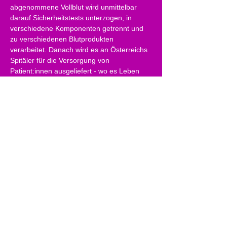
abgenommene Vollblut wird unmittelbar 
darauf Sicherheitstests unterzogen, in 
verschiedene Komponenten getrennt und 
zu verschiedenen Blutprodukten 
verarbeitet. Danach wird es an Österreichs 
Spitäler für die Versorgung von 
Patient:innen ausgeliefert - wo es Leben 
rettet.
Bitte helfen Sie mit, die Versorgung mit 
sicheren Blutkonserven auch in Zukunft 
rund um die Uhr gewährleisten zu können.
Veranstalter
Österreichisches Rotes Kreuz Salzburg
blutspendedienst@s.roteskreuz.at
www.blut.at
Adresse5020 Salzburg