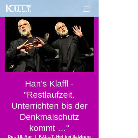
Han's Klaffl -
"Restlaufzeit.
Unterrichten bis der
Denkmalschutz
kommt …"
Do., 18. Apr.
  |  
K.U.L.T. Hof bei Salzburg