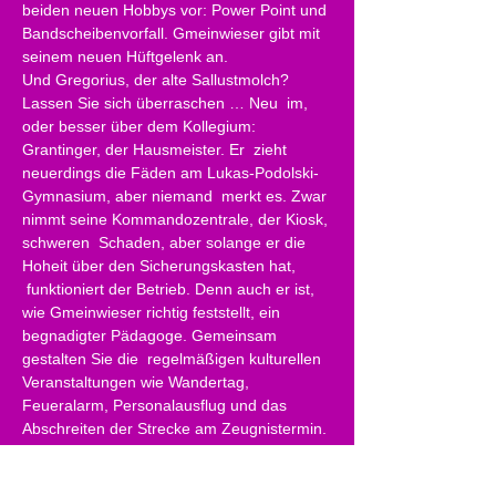
beiden neuen Hobbys vor: Power Point und 
Bandscheibenvorfall. Gmeinwieser gibt mit 
seinem neuen Hüftgelenk an.
Und Gregorius, der alte Sallustmolch? 
Lassen Sie sich überraschen … Neu  im, 
oder besser über dem Kollegium: 
Grantinger, der Hausmeister. Er  zieht 
neuerdings die Fäden am Lukas-Podolski-
Gymnasium, aber niemand  merkt es. Zwar 
nimmt seine Kommandozentrale, der Kiosk, 
schweren  Schaden, aber solange er die 
Hoheit über den Sicherungskasten hat, 
 funktioniert der Betrieb. Denn auch er ist, 
wie Gmeinwieser richtig feststellt, ein 
begnadigter Pädagoge. Gemeinsam 
gestalten Sie die  regelmäßigen kulturellen 
Veranstaltungen wie Wandertag, 
Feueralarm, Personalausflug und das 
Abschreiten der Strecke am Zeugnistermin. 
Das  ist alles sehr realistisch, auch wenn, 
wie Berti Vogts einmal  feststellte, die 