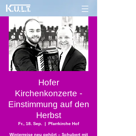
Hofer
Kirchenkonzerte -
Einstimmung auf den
Herbst
Fr., 18. Sep.
  |  
Pfarrkirche Hof
Winterreise neu gehört – Schubert mit