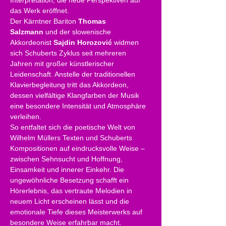
Interpretation, die neue Perspektiven auf 
das Werk eröffnet.
Der Kärntner Bariton 
Thomas 
Salzmann
 und der slowenische 
Akkordeonist 
Sajdin Horozović
 widmen 
sich Schuberts Zyklus seit mehreren 
Jahren mit großer künstlerischer 
Leidenschaft. Anstelle der traditionellen 
Klavierbegleitung tritt das Akkordeon, 
dessen vielfältige Klangfarben der Musik 
eine besondere Intensität und Atmosphäre 
verleihen.
So entfaltet sich die poetische Welt von 
Wilhelm Müllers Texten und Schuberts 
Kompositionen auf eindrucksvolle Weise – 
zwischen Sehnsucht und Hoffnung, 
Einsamkeit und innerer Einkehr. Die 
ungewöhnliche Besetzung schafft ein 
Hörerlebnis, das vertraute Melodien in 
neuem Licht erscheinen lässt und die 
emotionale Tiefe dieses Meisterwerks auf 
besondere Weise erfahrbar macht.