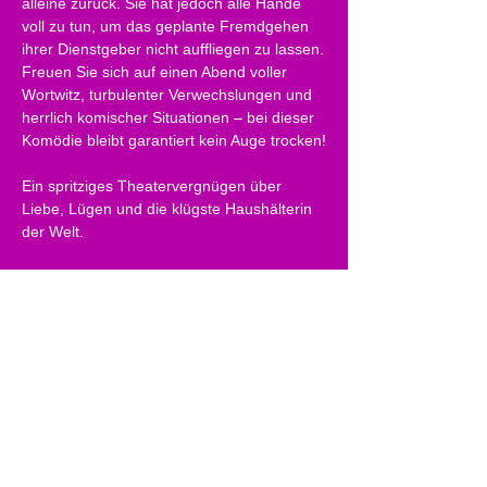
alleine zurück. Sie hat jedoch alle Hände 
voll zu tun, um das geplante Fremdgehen 
ihrer Dienstgeber nicht auffliegen zu lassen.
Freuen Sie sich auf einen Abend voller 
Wortwitz, turbulenter Verwechslungen und 
herrlich komischer Situationen – bei dieser 
Komödie bleibt garantiert kein Auge trocken!
Ein spritziges Theatervergnügen über 
Liebe, Lügen und die klügste Haushälterin 
der Welt.
Vorführungen im K.U.L.T. Hof bei Salzburg:
Freitag, 17.04.2026 19.00 Uhr
Samstag, 18.04.2026 19.00 Uhr
Sonntag, 19.04.2026 17.00 Uhr
Dienstag, 21.04.2026 19.00 Uhr
Donnerstag, 23.04.2026 19.00 Uhr
Freitag, 24.04.2026 19.00 Uhr
Samstag, 25.04.2026 19.00 Uhr