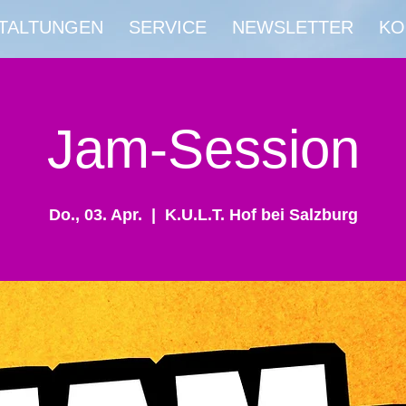
TALTUNGEN
SERVICE
NEWSLETTER
KO
Jam-Session
Do., 03. Apr.
  |  
K.U.L.T. Hof bei Salzburg