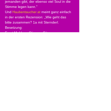
jemanden gibt, der ebenso viel Soul in die 
Stimme legen kann."
Und 
Haubentaucher.at
 meint ganz einfach 
in der ersten Rezension: „Wie geht das 
bitte zusammen? 1a mit Sternderl.
Besetzung:
Ernst Molden - Stimme, Gitarre
Christopher Seiler - Stimme
Maria Petrova - Schlagzeug, Stimme
Sibylle Kefer - Gitarre, Stimme
Marlene Lacherstorfer - Bass, Stimme
Tickets erhältlich in allen Ö-Ticket-
Vorverkaufsstellen und unter 
www.oeticket.com
Vorverkauf-Preise: Regulär € 39,90 | 
SeniorInnen/Studierende € 37,90 | Jugend 
bis 14 Jahre € 31,90 (Abendkasse teurer!)
Impressum
Datenschutz
AGB
K.U.L.T. Kultur & Freizeit