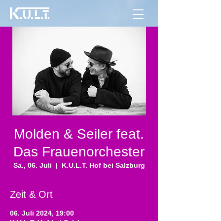
Molden & Seiler feat.
Das Frauenorchester
Sa., 06. Juli
  |  
K.U.L.T. Hof bei Salzburg
Zeit & Ort
06. Juli 2024, 19:00