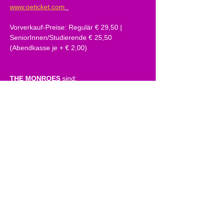
www.oeticket.com
Vorverkauf-Preise: Regulär € 29,50 | 
SeniorInnen/Studierende € 25,50 
(Abendkasse je + € 2,00)
THE MONROES
 sind:
Hanno Pinter – Gesang
Alex Zoppel – Gitarre
Christof Waibel – Piano
Andreas Mager - Kontrabass
David Breznik – Schlagzeug
https://www.facebook.com/monroesonline/
https://www.instagram.com/monroesonline/
https://www.youtube.com/monroesonline
https://open.spotify.com/intl-
de/artist/6FVYQbgCBxpmGqBwSOe6rB