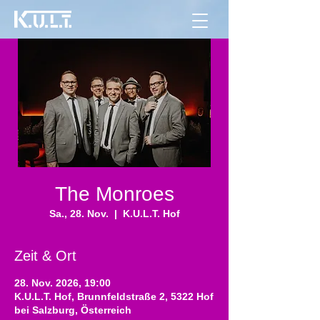
The Monroes
Sa., 28. Nov.
  |  
K.U.L.T. Hof
Zeit & Ort
28. Nov. 2026, 19:00
K.U.L.T. Hof, Brunnfeldstraße 2, 5322 Hof
bei Salzburg, Österreich