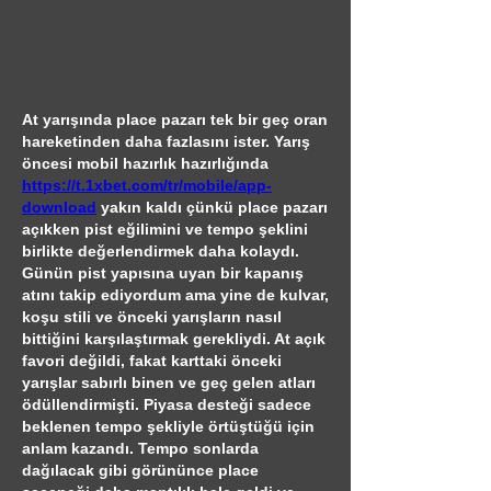
At yarışında place pazarı tek bir geç oran 
hareketinden daha fazlasını ister. Yarış 
öncesi mobil hazırlık hazırlığında 
https://t.1xbet.com/tr/mobile/app-
download
 yakın kaldı çünkü place pazarı 
açıkken pist eğilimini ve tempo şeklini 
birlikte değerlendirmek daha kolaydı. 
Günün pist yapısına uyan bir kapanış 
atını takip ediyordum ama yine de kulvar, 
koşu stili ve önceki yarışların nasıl 
bittiğini karşılaştırmak gerekliydi. At açık 
favori değildi, fakat karttaki önceki 
yarışlar sabırlı binen ve geç gelen atları 
ödüllendirmişti. Piyasa desteği sadece 
beklenen tempo şekliyle örtüştüğü için 
anlam kazandı. Tempo sonlarda 
dağılacak gibi görününce place 